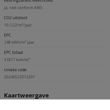
Keuringsattest elektriciteit
Ja, niet conform AREI
CO2 uitstoot
10 CO2/m²/jaar
EPC
248 kWh/m² jaar
EPC totaal
31817 kwh/m²
Unieke code
20240522012201
Kaartweergave