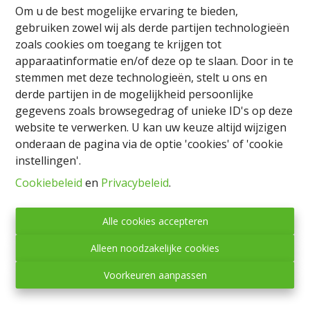
natuursteen, bestaande uit een inkomhal, een keuken
Om u de best mogelijke ervaring te bieden,
en een ruime woon- en eetkamer met een pelletkachel.
gebruiken zowel wij als derde partijen technologieën
Op de verdieping bevinden zich twee doorloopkamers
zoals cookies om toegang te krijgen tot
en een badkamer.
apparaatinformatie en/of deze op te slaan. Door in te
De woning beschikt bovendien over een garage voor
stemmen met deze technologieën, stelt u ons en
één wagen en een tuin.
derde partijen in de mogelijkheid persoonlijke
Vrij bij akte. Er werd een verkavelings-/splitsingsplan
gegevens zoals browsegedrag of unieke ID's op deze
opgemaakt zodat elke woning over een eigen
website te verwerken. U kan uw keuze altijd wijzigen
privatieve tuin beschikt (zie bijgevoegd plan).
onderaan de pagina via de optie 'cookies' of 'cookie
Geniet van het verlaagde registratierecht van 3%, mits
instellingen'.
voldaan wordt aan de wettelijke voorwaarden!
Cookiebeleid
en
Privacybeleid
.
Alle cookies accepteren
Delen
Alleen noodzakelijke cookies
Voorkeuren aanpassen