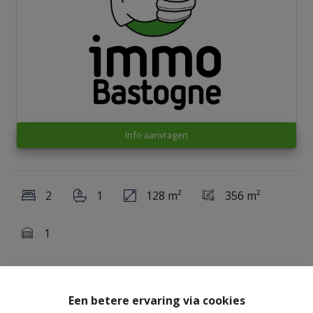
Info aanvragen
2
1
128 m²
356 m²
1
Gelegen op korte afstand van het centrum van Vaux-
Een betere ervaring via cookies
sur-Sûre bevindt zich deze charmante woning in