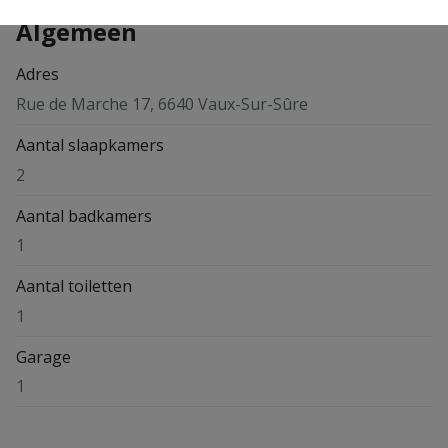
Algemeen
Adres
Rue de Marche 17, 6640 Vaux-Sur-Sûre
Aantal slaapkamers
2
Aantal badkamers
1
Aantal toiletten
1
Garage
1