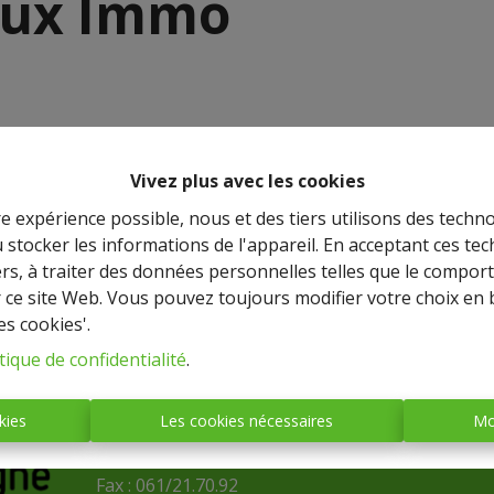
 Lux Immo
Vivez plus avec les cookies
re expérience possible, nous et des tiers utilisons des techno
 stocker les informations de l'appareil. En acceptant ces te
tiers, à traiter des données personnelles telles que le compo
r ce site Web. Vous pouvez toujours modifier votre choix en 
es cookies'.
IMMO BASTOGNE
tique de confidentialité
.
(société anonyme)
Place Mc Auliffe, 43 - 6600
kies
Les cookies nécessaires
Mo
BASTOGNE
Tél. : 061/21.70.91
Fax : 061/21.70.92