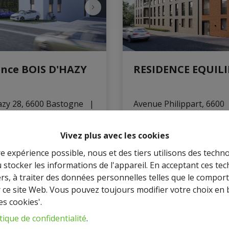
ence BOIS D'HAZY
RESIDENCE EQUIL
azy 28, 6600 Bastogne
   |   
Avenue Philippart, 6600 
Bastogne
   |   
Ref
: 
89
ir de
€
8%
À partir de
€
8
Vivez plus avec les cookies
0
Vendu
235.000
V
re expérience possible, nous et des tiers utilisons des techno
 stocker les informations de l'appareil. En acceptant ces te
tiers, à traiter des données personnelles telles que le compo
Maison (1), Appartement
ent (12)
r ce site Web. Vous pouvez toujours modifier votre choix en 
(20)
es cookies'.
tique de confidentialité
.