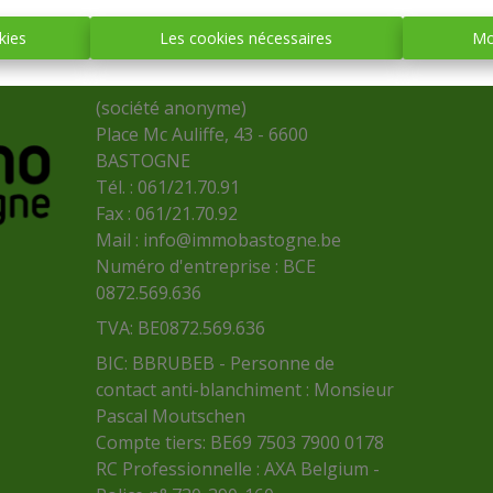
kies
Les cookies nécessaires
Mo
IMMO BASTOGNE
(société anonyme)
Place Mc Auliffe, 43 - 6600
BASTOGNE
Tél. : 061/21.70.91
Fax : 061/21.70.92
Mail :
info@immobastogne.be
Numéro d'entreprise : BCE
0872.569.636
TVA: BE0872.569.636
BIC: BBRUBEB - Personne de
contact anti-blanchiment : Monsieur
Pascal Moutschen
Compte tiers: BE69 7503 7900 0178
RC Professionnelle : AXA Belgium -