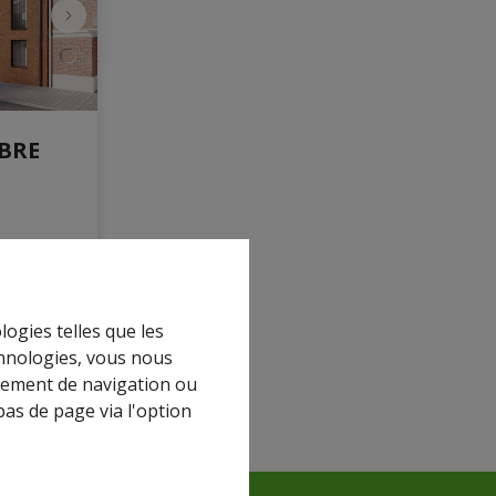
IBRE
5%
endu
logies telles que les
chnologies, vous nous
rtement de navigation ou
1
+
bas de page via l'option