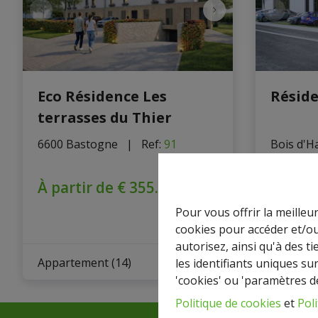
Eco Résidence Les
Résid
terrasses du Thier
6600 Bastogne
   |   
Ref
: 
91
Bois d'H
Ref
: 
92
À partir de
€ 355.000
À part
225.00
Pour vous offrir la meilleu
cookies pour accéder et/ou
autorisez, ainsi qu'à des 
1
+
Appartement (14)
Appartem
les identifiants uniques su
'cookies' ou 'paramètres d
Politique de cookies
et
Poli