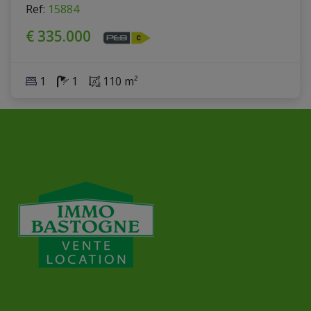
Ref
: 
15884
€ 335.000
1
1
110 m²