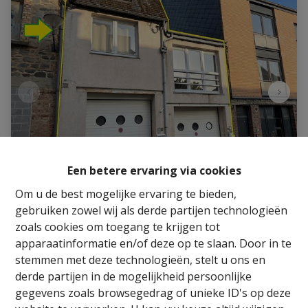
Een betere ervaring via cookies
Om u de best mogelijke ervaring te bieden,
Opbrengsteigendom - Appartementsgebouw
gebruiken zowel wij als derde partijen technologieën
zoals cookies om toegang te krijgen tot
Rue Glate 15-17, 6600 Bastogne
|
Ref
: 
16122
apparaatinformatie en/of deze op te slaan. Door in te
stemmen met deze technologieën, stelt u ons en
€ 280.000
derde partijen in de mogelijkheid persoonlijke
gegevens zoals browsegedrag of unieke ID's op deze