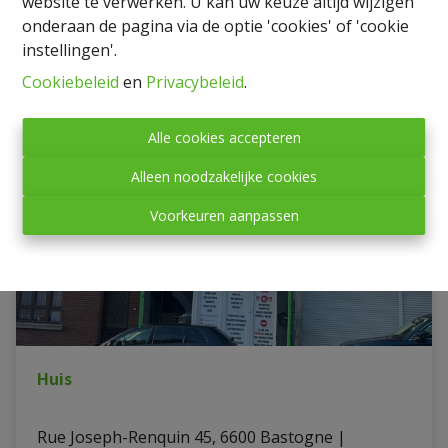
website te verwerken. U kan uw keuze altijd wijzigen
2
2
178 m²
onderaan de pagina via de optie 'cookies' of 'cookie
instellingen'.
Cookiebeleid
en
Privacybeleid
.
Alle cookies accepteren
Alleen noodzakelijke cookies
Voorkeuren aanpassen
Huis
Rue Joseph-Renquin 45, 6600 Bastogne
|