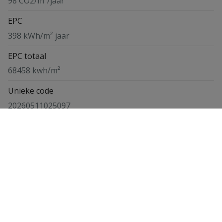
98 CO2/m²/jaar
EPC
398 kWh/m² jaar
EPC totaal
68458 kwh/m²
Unieke code
20260511025097
Kaartweergave