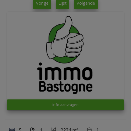
Vorige
Lijst
Volgende
Info aanvragen
5
1
2234 m²
1