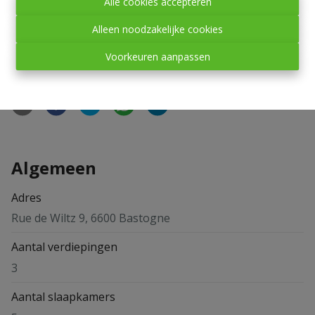
Alle cookies accepteren
van de registratierechten tot 3% (onder voorwaarden).
Alleen noodzakelijke cookies
Voorkeuren aanpassen
Delen
Algemeen
Adres
Rue de Wiltz 9, 6600 Bastogne
Aantal verdiepingen
3
Aantal slaapkamers