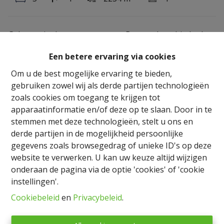
Gelegen in het centrum van Bastenaken biedt deze
woning een mooie bewoonbare oppervlakte, verdeeld
Een betere ervaring via cookies
over meerdere verdiepingen.
De gelijkvloerse verdieping bestaat uit een gezellige
Om u de best mogelijke ervaring te bieden,
woonkamer, een aangename eetkamer en een
gebruiken zowel wij als derde partijen technologieën
lichtrijke keuken met zicht op de tuin.
zoals cookies om toegang te krijgen tot
Op de eerste verdieping bevinden zich 2 slaapkamers,
apparaatinformatie en/of deze op te slaan. Door in te
een douchekamer en een berging.
stemmen met deze technologieën, stelt u ons en
De tweede verdieping biedt nog 3 extra slaapkamers
derde partijen in de mogelijkheid persoonlijke
die gerenoveerd dienen te worden, ideaal om ruimtes
gegevens zoals browsegedrag of unieke ID's op deze
naar eigen wens in te richten.
website te verwerken. U kan uw keuze altijd wijzigen
De woning beschikt eveneens over kelders met veel
onderaan de pagina via de optie 'cookies' of 'cookie
opbergruimte en een grote tuin.
instellingen'.
Ideale woning voor een gezin of als investering, vlakbij
Cookiebeleid
en
Privacybeleid
.
alle voorzieningen in het centrum van Bastenaken.
Mogelijkheid tot het verkrijgen van een vermindering