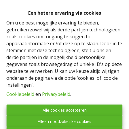
Een betere ervaring via cookies
Om u de best mogelijke ervaring te bieden,
gebruiken zowel wij als derde partijen technologieën
Info aanvragen
zoals cookies om toegang te krijgen tot
apparaatinformatie en/of deze op te slaan. Door in te
stemmen met deze technologieën, stelt u ons en
derde partijen in de mogelijkheid persoonlijke
1967 m²
gegevens zoals browsegedrag of unieke ID's op deze
website te verwerken. U kan uw keuze altijd wijzigen
onderaan de pagina via de optie 'cookies' of 'cookie
Gelegen in Mageret biedt dit perceel van 19 are 67
instellingen'.
centiare, buiten verkaveling, een aangename
Cookiebeleid
en
Privacybeleid
.
woonomgeving.
Het geniet van een prachtig vrij uitzicht over het
omliggende landschap en een uitstekende oriëntatie,
Alle cookies accepteren
ideaal om optimaal van het natuurlijke licht te
Alleen noodzakelijke cookies
profiteren.
De perfecte locatie om uw toekomstige woning te