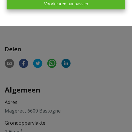
Voorkeuren aanpassen
bouwen, terwijl u toch dicht bij Bastenaken blijft.
Mogelijkheid om, onder bepaalde voorwaarden, te
genieten van het verlaagde registratierecht van 3%.
Delen
Algemeen
Adres
Mageret , 6600 Bastogne
Grondoppervlakte
1967 m²