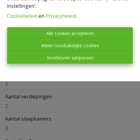
instellingen'.
Cookiebeleid
en
Privacybeleid
.
Alle cookies accepteren
Algemeen
Alleen noodzakelijke cookies
Adres
Voorkeuren aanpassen
Rue du Centre 39 b5, 6640 Sibret
Verdieping
2
Aantal verdiepingen
2
Aantal slaapkamers
3