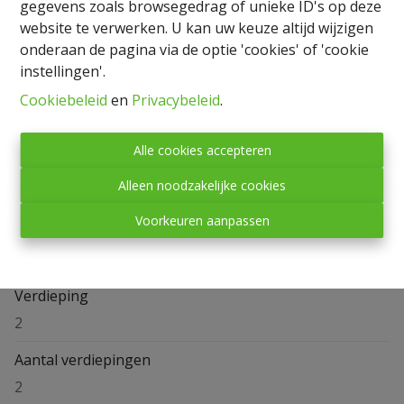
gegevens zoals browsegedrag of unieke ID's op deze
website te verwerken. U kan uw keuze altijd wijzigen
onderaan de pagina via de optie 'cookies' of 'cookie
Delen
instellingen'.
Cookiebeleid
en
Privacybeleid
.
Alle cookies accepteren
Alleen noodzakelijke cookies
Algemeen
Voorkeuren aanpassen
Adres
Rue des Vieux-Prés 17 b5, 6860 Léglise
Verdieping
2
Aantal verdiepingen
2