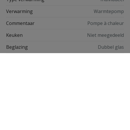
Verwarming
Warmtepomp
Commentaar
Pompe à chaleur
Keuken
Niet meegedeeld
Beglazing
Dubbel glas