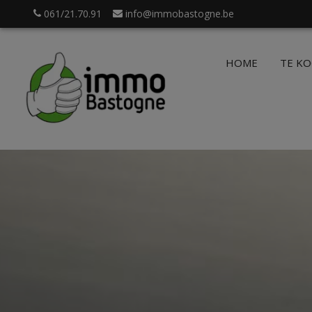
061/21.70.91
info@immobastogne.be
HOME
TE K
.be
Login