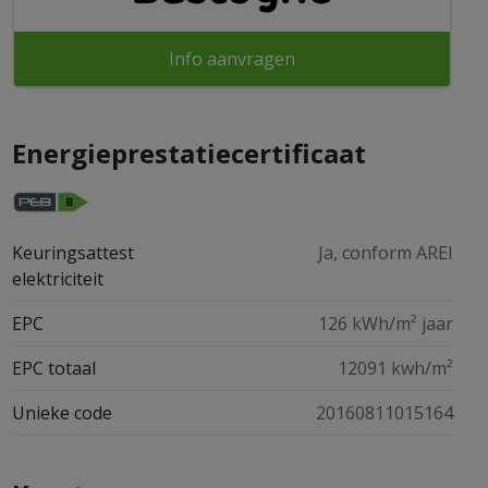
Info aanvragen
Energieprestatiecertificaat
Keuringsattest
Ja, conform AREI
elektriciteit
EPC
126 kWh/m² jaar
EPC totaal
12091 kwh/m²
Unieke code
20160811015164