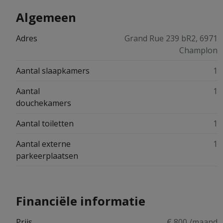
Algemeen
Adres
Grand Rue 239 bR2, 6971
Champlon
Aantal slaapkamers
1
Aantal
1
douchekamers
Aantal toiletten
1
Aantal externe
1
parkeerplaatsen
Financiële informatie
Prijs
€ 800 /maand