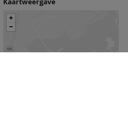
Kaartweergave
De kaart vergroten