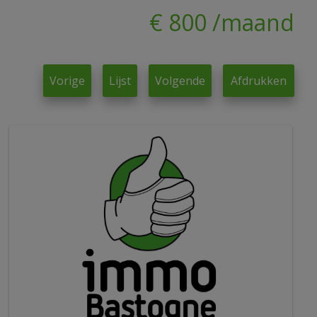
€ 800 /maand
Vorige
Lijst
Volgende
Afdrukken