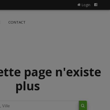
Login
NL
FR
E
CONTACT
ette page n'existe
plus