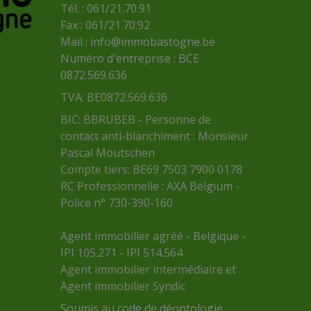
Tél. : 061/21.70.91
Fax : 061/21.70.92
Mail :
info@immobastogne.be
Numéro d'entreprise : BCE
0872.569.636
TVA: BE0872.569.636
BIC: BBRUBEB - Personne de
contact anti-blanchiment : Monsieur
Pascal Moutschen
Compte tiers: BE69 7503 7900 0178
RC Professionnelle : AXA Belgium -
Police n° 730-390-160
Agent immobilier agréé - Belgique -
IPI 105.271 - IPI 514.564
Agent immobilier intermédiaire et
Agent immobilier Syndic
Soumis au
code de déontologie