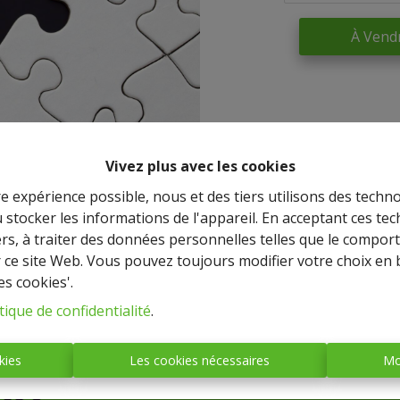
À Vend
Vivez plus avec les cookies
re expérience possible, nous et des tiers utilisons des techno
 stocker les informations de l'appareil. En acceptant ces te
tiers, à traiter des données personnelles telles que le compo
r ce site Web. Vous pouvez toujours modifier votre choix en 
es cookies'.
IMMO BASTOGNE
tique de confidentialité
.
(société anonyme)
kies
Les cookies nécessaires
Mo
Place Mc Auliffe, 43 - 6600
BASTOGNE