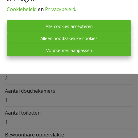
Cookiebeleid
en
Privacybeleid
.
Alle cookies accepteren
Algemeen
Alleen noodzakelijke cookies
Adres
Voorkeuren aanpassen
Rue du Vivier 90 bA, 6600 Bastogne
Aantal slaapkamers
2
Aantal douchekamers
1
Aantal toiletten
1
Bewoonbare oppervlakte