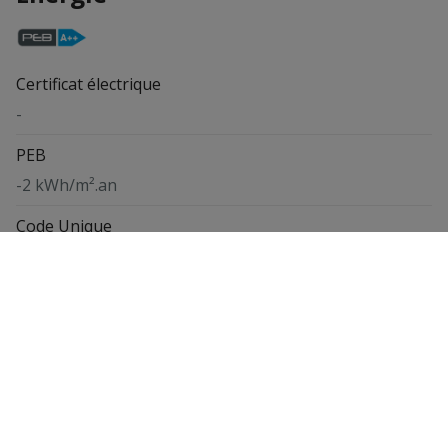
Certificat électrique
-
PEB
-2 kWh/m².an
Code Unique
RWPEB-167793
Vue de la carte