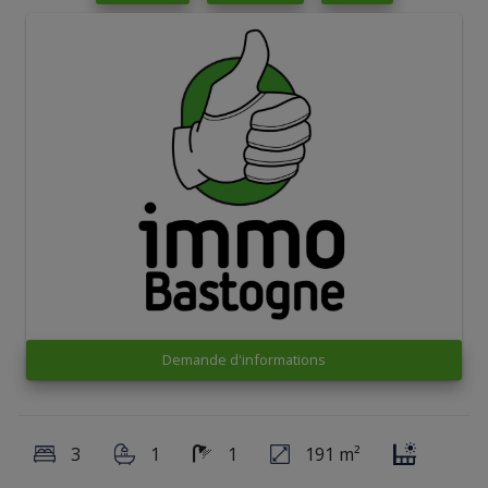
Demande d'informations
3
1
1
191 m²