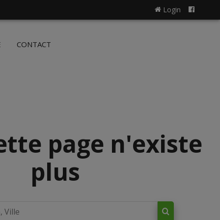
Login
NL
FR
E
CONTACT
ette page n'existe
plus