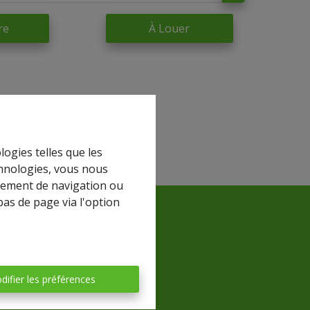
re
À Louer
logies telles que les
chnologies, vous nous
rtement de navigation ou
bas de page via l'option
difier les préférences