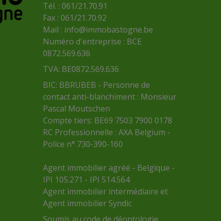
Tél. : 061/21.70.91
Fax : 061/21.70.92
Mail :
info@immobastogne.be
Numéro d'entreprise : BCE
0872.569.636
TVA: BE0872.569.636
BIC: BBRUBEB - Personne de
contact anti-blanchiment : Monsieur
Pascal Moutschen
Compte tiers: BE69 7503 7900 0178
RC Professionnelle : AXA Belgium -
Police n° 730-390-160
Agent immobilier agréé - Belgique -
IPI 105.271 - IPI 514.564
Agent immobilier intermédiaire et
Agent immobilier Syndic
Soumis au
code de déontologie