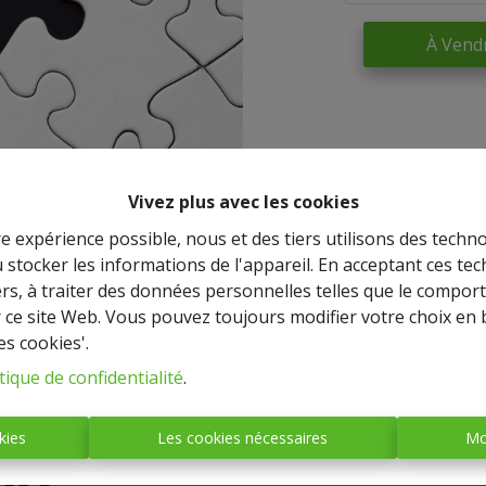
À Vend
Vivez plus avec les cookies
re expérience possible, nous et des tiers utilisons des techno
 stocker les informations de l'appareil. En acceptant ces te
tiers, à traiter des données personnelles telles que le compo
r ce site Web. Vous pouvez toujours modifier votre choix en 
es cookies'.
IMMO BASTOGNE
tique de confidentialité
.
(société anonyme)
kies
Les cookies nécessaires
Mo
Place Mc Auliffe, 43 - 6600
BASTOGNE