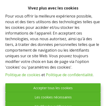
salon avec cassette à bois, une salle à manger, une
Vivez plus avec les cookies
cuisine avec arrière cuisine & buanderie et d'un garage
pour 2 voitures. A l'étage, suite avec salle de bain et
Pour vous offrir la meilleure expérience possible,
accès grenier, 3 chambres, une salle de douche et
nous et des tiers utilisons des technologies telles que
mezzanine avec espace dressing. Grenier via trappe et
les cookies pour accéder et/ou stocker les
caves sous l'entièreté de la maison avec chaufferie et
informations de l'appareil. En acceptant ces
accès direct vers le jardin.
technologies, vous nous autorisez, ainsi qu'à des
Abords soignés tout au de la maison et grand jardin
tiers, à traiter des données personnelles telles que le
arboré, dans un environnement calme.
comportement de navigation ou les identifiants
Possibilité de bénéficier des droits d'enregistrement à
uniques sur ce site Web. Vous pouvez toujours
3%, sous conditions.
modifier votre choix en bas de page via l'option
'cookies' ou 'paramètres des cookies'.
Politique de cookies
et
Politique de confidentialité
.
Partager
Accepter tous les cookies
Les cookies nécessaires