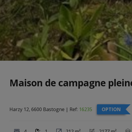
Maison de campagne plein
Harzy 12, 6600 Bastogne
|
Ref:
16235
OPTION
4
1
212 m²
2177 m²