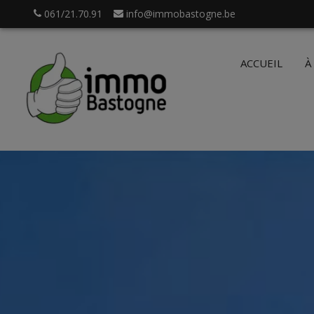
061/21.70.91
info@immobastogne.be
ACCUEIL
À
.be
Login