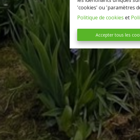
les identifiants uniques su
'cookies' ou 'paramètres d
Politique de cookies
et
Poli
Accepter tous les coo