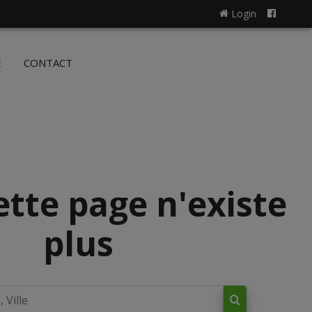
Login
NL
FR
E
CONTACT
ette page n'existe
plus