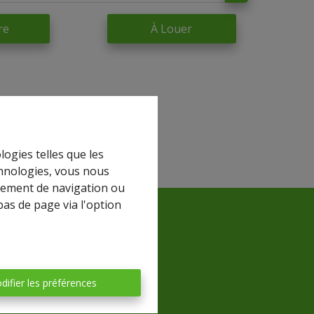
re
À Louer
logies telles que les
chnologies, vous nous
rtement de navigation ou
bas de page via l'option
difier les préférences