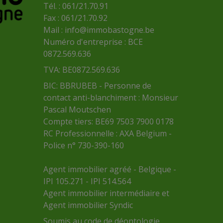
Tél. : 061/21.70.91
Fax : 061/21.70.92
Mail :
info@immobastogne.be
Numéro d'entreprise : BCE
0872.569.636
TVA: BE0872.569.636
BIC: BBRUBEB - Personne de
contact anti-blanchiment : Monsieur
Pascal Moutschen
Compte tiers: BE69 7503 7900 0178
RC Professionnelle : AXA Belgium -
Police n° 730-390-160
Agent immobilier agréé - Belgique -
IPI 105.271 - IPI 514.564
Agent immobilier intermédiaire et
Agent immobilier Syndic
Soumis au
code de déontologie