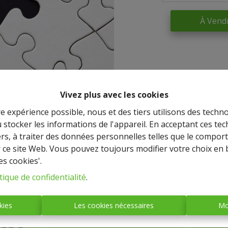
À Vend
Vivez plus avec les cookies
re expérience possible, nous et des tiers utilisons des techno
 stocker les informations de l'appareil. En acceptant ces te
tiers, à traiter des données personnelles telles que le compo
r ce site Web. Vous pouvez toujours modifier votre choix en 
es cookies'.
IMMO BASTOGNE
tique de confidentialité
.
(société anonyme)
kies
Les cookies nécessaires
Mo
Place Mc Auliffe, 43 - 6600
BASTOGNE