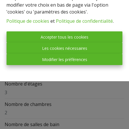
modifier votre choix en bas de page via l'option
Partager
'cookies' ou 'paramètres des cookies'.
Politique de cookies
et
Politique de confidentialité
.
Accepter tous les cookies
Les cookies nécessaires
Général
Modifier les préférences
Adresse
Mageret 339, 6600 Bastogne
Nombre d'étages
3
Nombre de chambres
2
Nombre de salles de bain