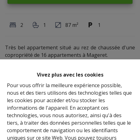
2
1
87 m²
1
Très bel appartement situé au rez de chaussée d'une
copropriété de 16 appartements à Mageret.
Ce bien se compose d'une cuisine ouverte sur un grand
séjour spacieux, une salle de bain, un WC et 2
Vivez plus avec les cookies
chambres à couchers.
Chauffage collectif au mazout - PEB de classe D
Pour vous offrir la meilleure expérience possible,
Appartement libre actuellement.
nous et des tiers utilisons des technologies telles que
Emplacement de parking et cave privative.
les cookies pour accéder et/ou stocker les
Possibilité de bénéficier de la réduction des droits
informations de l'appareil. En acceptant ces
d'enregistrement à 3% (sous conditions).
technologies, vous nous autorisez, ainsi qu'à des
tiers, à traiter des données personnelles telles que le
comportement de navigation ou les identifiants
uniques sur ce site Web. Vous pouvez toujours