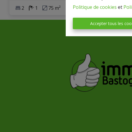
Politique de cookies
et
Poli
2
1
75 m²
1
Accepter tous les coo