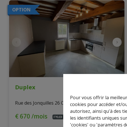
OPTION
Duplex
Pour vous offrir la meilleu
Rue des Jonquilles 26 C, 6680 Tillet
|
Ref
: 
16124
cookies pour accéder et/ou
autorisez, ainsi qu'à des 
€ 670 /mois
les identifiants uniques su
'cookies' ou 'paramètres d