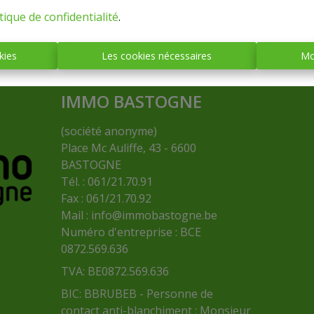
tique de confidentialité
.
kies
Les cookies nécessaires
Mo
IMMO BASTOGNE
(société anonyme)
Place Mc Auliffe, 43 - 6600
BASTOGNE
Tél. : 061/21.70.91
Fax : 061/21.70.92
Mail :
info@immobastogne.be
Numéro d'entreprise : BCE
0872.569.636
TVA: BE0872.569.636
BIC: BBRUBEB - Personne de
contact anti-blanchiment : Monsieur