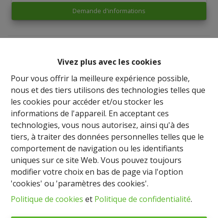
Demande d'informations
3
1
150 m²
2
Vivez plus avec les cookies
Pour vous offrir la meilleure expérience possible,
Très bel appartement spacieux et lumineux situé au
nous et des tiers utilisons des technologies telles que
2éme étage d'un petite résidence au centre de Sibret.
les cookies pour accéder et/ou stocker les
Il est composé d'un grand hall d'entrée, salon - salle à
informations de l'appareil. En acceptant ces
manger spacieux avec cuisine super équipée,
technologies, vous nous autorisez, ainsi qu'à des
buanderie, 3 chambres à coucher, wc séparé et salle de
tiers, à traiter des données personnelles telles que le
douche.
comportement de navigation ou les identifiants
Belle grande terrasse. Cave et 2 emplacements de
uniques sur ce site Web. Vous pouvez toujours
parking extérieurs.
modifier votre choix en bas de page via l'option
Forfait mensuel de 75€ pour les charges communes.
'cookies' ou 'paramètres des cookies'.
Les consommations d'eau, d'électricité et de chauffage
Politique de cookies
et
Politique de confidentialité
.
sont en plus.