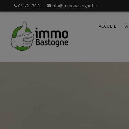
061/21.70.91
info@immobastogne.be
ACCUEIL
À
.be
Login