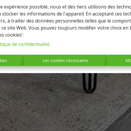
re expérience possible, nous et des tiers utilisons des techno
 stocker les informations de l'appareil. En acceptant ces te
tiers, à traiter des données personnelles telles que le compo
r ce site Web. Vous pouvez toujours modifier votre choix en 
es cookies'.
tique de confidentialité
.
kies
Les cookies nécessaires
Mo