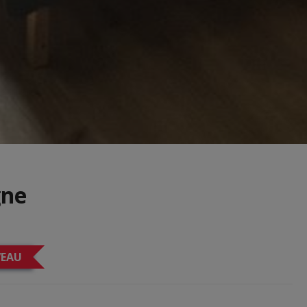
gne
EAU