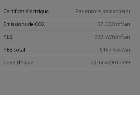
Certificat électrique
Pas encore demandé(e)
Emissions de CO2
57 CO2/m²/an
PEB
309 kWh/m².an
PEB total
5187 kwh/an
Code Unique
20160420012699