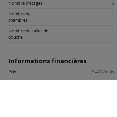
Nombre d'étages
3
Nombre de
1
chambres
Nombre de salles de
1
douche
Informations financières
Prix
€ 450 /mois