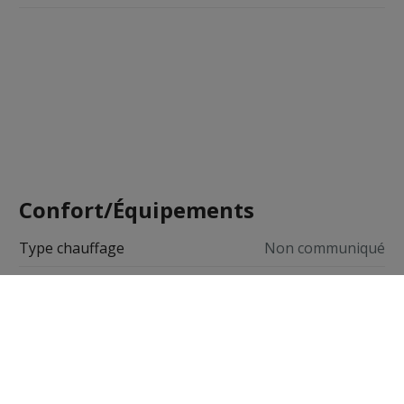
Confort/Équipements
Type chauffage
Non communiqué
Chauffage
Non communiqué
Cuisine
Non communiqué
Vitrage
Double vitrage