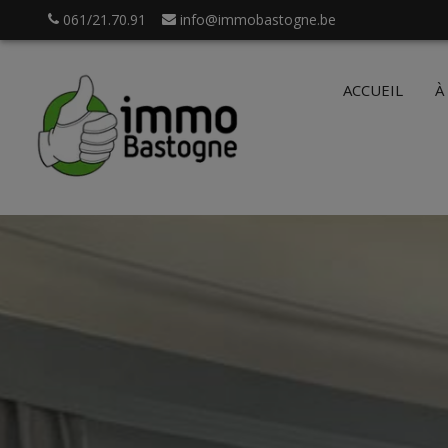
061/21.70.91
info@immobastogne.be
ACCUEIL
À
.be
Login