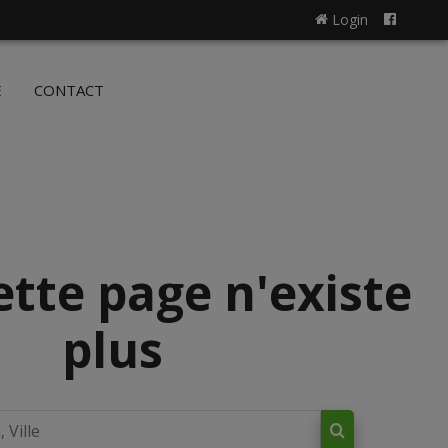
Login
NL
FR
E
CONTACT
ette page n'existe
plus