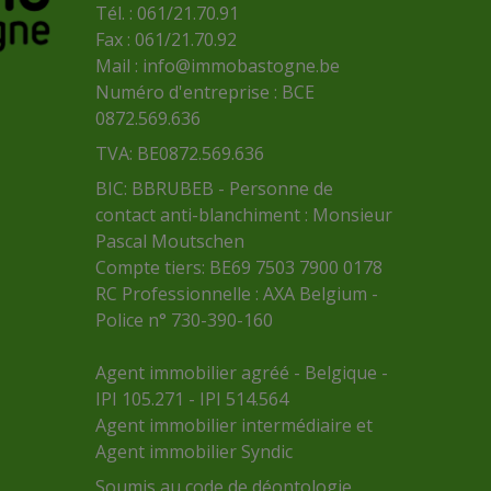
Tél. : 061/21.70.91
Fax : 061/21.70.92
Mail :
info@immobastogne.be
Numéro d'entreprise : BCE
0872.569.636
TVA: BE0872.569.636
BIC: BBRUBEB - Personne de
contact anti-blanchiment : Monsieur
Pascal Moutschen
Compte tiers: BE69 7503 7900 0178
RC Professionnelle : AXA Belgium -
Police n° 730-390-160
Agent immobilier agréé - Belgique -
IPI 105.271 - IPI 514.564
Agent immobilier intermédiaire et
Agent immobilier Syndic
Soumis au
code de déontologie