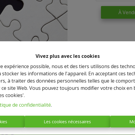
À Vend
Vivez plus avec les cookies
re expérience possible, nous et des tiers utilisons des techno
 stocker les informations de l'appareil. En acceptant ces te
tiers, à traiter des données personnelles telles que le compo
r ce site Web. Vous pouvez toujours modifier votre choix en 
es cookies'.
IMMO BASTOGNE
tique de confidentialité
.
(société anonyme)
kies
Les cookies nécessaires
Mo
Place Mc Auliffe, 43 - 6600
BASTOGNE