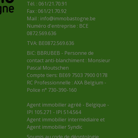
Tél. : 061/21.70.91
Fax : 061/21.70.92
Mail :
info@immobastogne.be
Numéro d'entreprise : BCE
0872.569.636
TVA: BE0872.569.636
BIC: BBRUBEB - Personne de
contact anti-blanchiment : Monsieur
Pascal Moutschen
Compte tiers: BE69 7503 7900 0178
RC Professionnelle : AXA Belgium -
Police n° 730-390-160
Agent immobilier agréé - Belgique -
IPI 105.271 - IPI 514.564
Agent immobilier intermédiaire et
Agent immobilier Syndic
Soumis au
code de déontologie