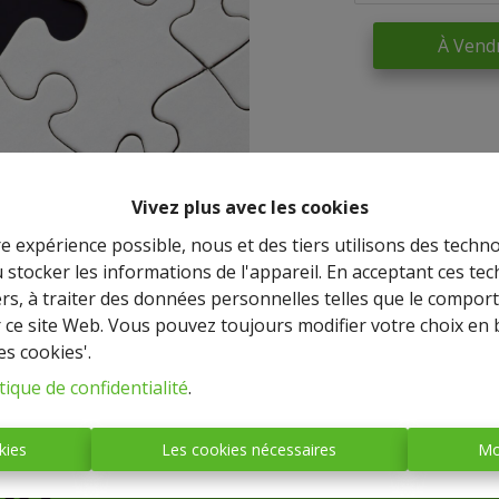
À Vend
Vivez plus avec les cookies
re expérience possible, nous et des tiers utilisons des techno
 stocker les informations de l'appareil. En acceptant ces te
tiers, à traiter des données personnelles telles que le compo
r ce site Web. Vous pouvez toujours modifier votre choix en 
es cookies'.
IMMO BASTOGNE
tique de confidentialité
.
(société anonyme)
kies
Les cookies nécessaires
Mo
Place Mc Auliffe, 43 - 6600
BASTOGNE