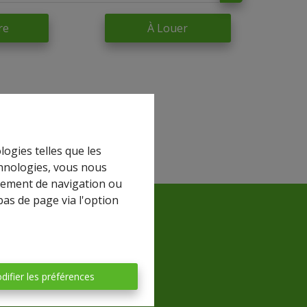
re
À Louer
logies telles que les
chnologies, vous nous
rtement de navigation ou
bas de page via l'option
difier les préférences