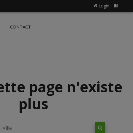
Login
NL
FR
E
CONTACT
ette page n'existe
plus