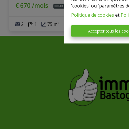
€ 670 /mois
'cookies' ou 'paramètres d
Politique de cookies
et
Poli
2
1
75 m²
1
Accepter tous les coo