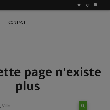
Login
NL
FR
E
CONTACT
ette page n'existe
plus