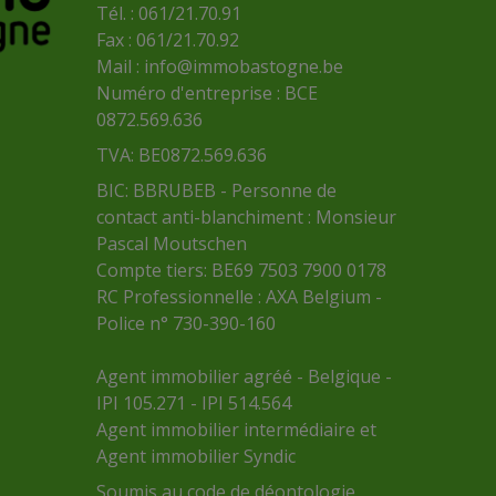
Tél. : 061/21.70.91
Fax : 061/21.70.92
Mail :
info@immobastogne.be
Numéro d'entreprise : BCE
0872.569.636
TVA: BE0872.569.636
BIC: BBRUBEB - Personne de
contact anti-blanchiment : Monsieur
Pascal Moutschen
Compte tiers: BE69 7503 7900 0178
RC Professionnelle : AXA Belgium -
Police n° 730-390-160
Agent immobilier agréé - Belgique -
IPI 105.271 - IPI 514.564
Agent immobilier intermédiaire et
Agent immobilier Syndic
Soumis au
code de déontologie