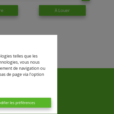
re
À Louer
logies telles que les
chnologies, vous nous
rtement de navigation ou
bas de page via l'option
difier les préférences