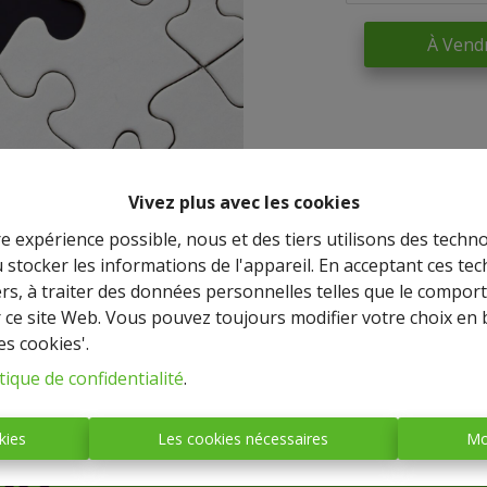
À Vend
Vivez plus avec les cookies
re expérience possible, nous et des tiers utilisons des techno
 stocker les informations de l'appareil. En acceptant ces te
tiers, à traiter des données personnelles telles que le compo
r ce site Web. Vous pouvez toujours modifier votre choix en 
es cookies'.
IMMO BASTOGNE
tique de confidentialité
.
(société anonyme)
kies
Les cookies nécessaires
Mo
Place Mc Auliffe, 43 - 6600
BASTOGNE