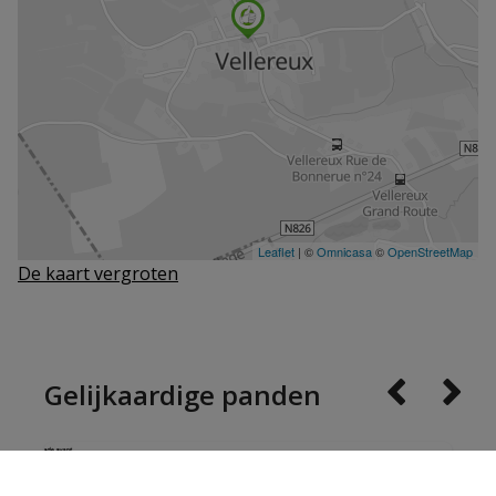
De kaart vergroten
Gelijkaardige panden
NIEUW