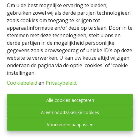
Om u de best mogelijke ervaring te bieden,
gebruiken zowel wij als derde partijen technologieën
Info aanvragen
zoals cookies om toegang te krijgen tot
apparaatinformatie en/of deze op te slaan. Door in te
stemmen met deze technologieën, stelt u ons en
derde partijen in de mogelijkheid persoonlijke
10173 m²
gegevens zoals browsegedrag of unieke ID's op deze
website te verwerken. U kan uw keuze altijd wijzigen
onderaan de pagina via de optie 'cookies' of 'cookie
Grond gedeeltelijk gelegen in een residentiële wijk,
instellingen'.
gelegen in Vellereux, die de bouw van meerdere
woningen mogelijk maakt (onder voorbehoud van
Cookiebeleid
en
Privacybeleid
.
stedenbouwkundige goedkeuring).
Verkoop van twee percelen met een totale capaciteit
Alle cookies accepteren
van 1ha 01a 73ca.
Meer informatie op aanvraag.
Alleen noodzakelijke cookies
Voorkeuren aanpassen