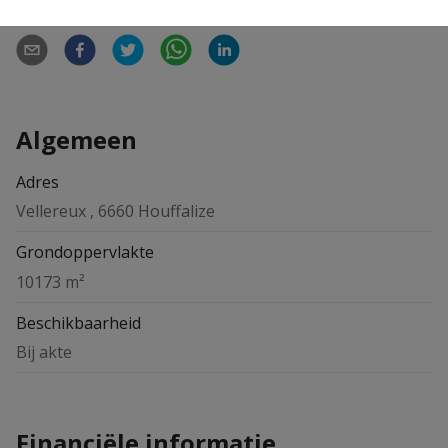
Delen
Algemeen
Adres
Vellereux , 6660 Houffalize
Grondoppervlakte
10173 m²
Beschikbaarheid
Bij akte
Financiële informatie