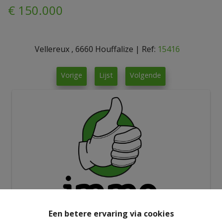
€ 150.000
Vellereux , 6660 Houffalize
|
Ref:
15416
Vorige
Lijst
Volgende
Een betere ervaring via cookies