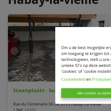
Om u de best mogelijke erv
om toegang te krijgen tot
technologieën, stelt u ons
unieke ID's op deze websit
'cookies' of 'cookie instelli
Cookiebeleid
en
Privacybel
Staanplaats - buiten
Alle cookies accepte
Rue du Centenaire 56-58, 6723 Habay-La-Vieille
|
Ref
: 
16008