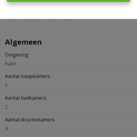
Algemeen
Omgeving
Kalm
Aantal slaapkamers
5
Aantal badkamers
2
Aantal douchekamers
4