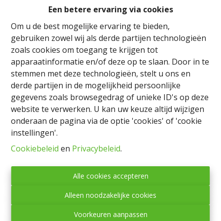
Een betere ervaring via cookies
Zeer mooie vrijstaande villa met uitzicht op de vallei
Om u de best mogelijke ervaring te bieden,
met een adembenemend uitzicht en een zeer goede
gebruiken zowel wij als derde partijen technologieën
ligging. Alles is luxueus gerenoveerd. Uitzonderlijk
zoals cookies om toegang te krijgen tot
eigendom, geïsoleerd, heeft een prachtig uitzicht,
apparaatinformatie en/of deze op te slaan. Door in te
privéweg met een deel van de grond in bouwzone (2
stemmen met deze technologieën, stelt u ons en
percelen) en in boszone voor meer dan 3 ha 50. De villa
derde partijen in de mogelijkheid persoonlijke
beschikt over grote, lichtgevend ruimtes, verdeeld over
gegevens zoals browsegedrag of unieke ID's op deze
3 niveau 's. Groot aangelegd park, terrassen naar het
website te verwerken. U kan uw keuze altijd wijzigen
zuiden en zuidwesten gericht, tennisveld, mogelijkheid
onderaan de pagina via de optie 'cookies' of 'cookie
tot zwembad... Alles is vernieuwd: isolatie, raamwerken,
instellingen'.
domotica, alarm, parketvloeren, sanitaire
Cookiebeleid
en
Privacybeleid
.
voorzieningen. Het is een nieuw huis in oude muren.
Om te bezoeken!
Doe een bod vanaf € 990.000
Alle cookies accepteren
Alleen noodzakelijke cookies
Voorkeuren aanpassen
Delen