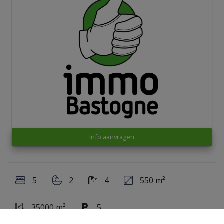
Info aanvragen
5
2
4
550 m²
35000 m²
5