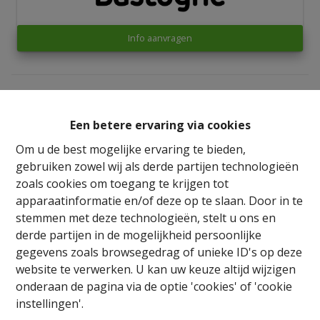
Info aanvragen
2
2
178 m²
101 m²
Een betere ervaring via cookies
2
Om u de best mogelijke ervaring te bieden,
gebruiken zowel wij als derde partijen technologieën
zoals cookies om toegang te krijgen tot
Vastgoedcomplex bestaande uit twee appartementen
apparaatinformatie en/of deze op te slaan. Door in te
met één slaapkamer, die elk een comfortabele en
stemmen met deze technologieën, stelt u ons en
warme woonomgeving bieden.
derde partijen in de mogelijkheid persoonlijke
Elke woonunit beschikt over een lichtrijke woonkamer,
gegevens zoals browsegedrag of unieke ID's op deze
een ingerichte keuken, een aangename slaapkamer en
website te verwerken. U kan uw keuze altijd wijzigen
een moderne douchekamer.
onderaan de pagina via de optie 'cookies' of 'cookie
Het pand beschikt eveneens over een garage en
instellingen'.
praktische bergruimtes.