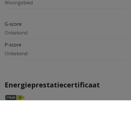
Woongebied
G-score
Onbekend
P-score
Onbekend
Energieprestatiecertificaat
Keuringsattest elektriciteit
Nog niet aangevraagd