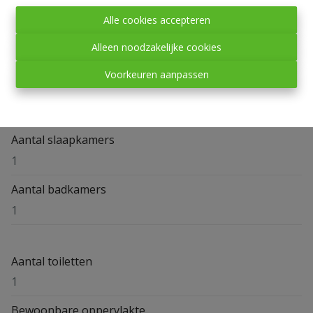
Avenue Philippart - chemin des Maies , 6600 Bastogne
Alle cookies accepteren
Verdieping
Alleen noodzakelijke cookies
1
Voorkeuren aanpassen
Aantal verdiepingen
1
Aantal slaapkamers
1
Aantal badkamers
1
Aantal toiletten
1
Bewoonbare oppervlakte