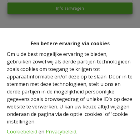
Info aanvragen
1
1
79.97 m²
Een betere ervaring via cookies
Om u de best mogelijke ervaring te bieden,
gebruiken zowel wij als derde partijen technologieën
zoals cookies om toegang te krijgen tot
apparaatinformatie en/of deze op te slaan. Door in te
Delen
stemmen met deze technologieën, stelt u ons en
derde partijen in de mogelijkheid persoonlijke
gegevens zoals browsegedrag of unieke ID's op deze
website te verwerken. U kan uw keuze altijd wijzigen
onderaan de pagina via de optie 'cookies' of 'cookie
Algemeen
instellingen'.
Cookiebeleid
en
Privacybeleid
.
Adres