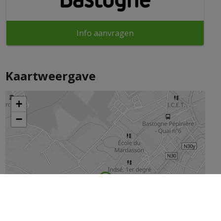
Info aanvragen
Kaartweergave