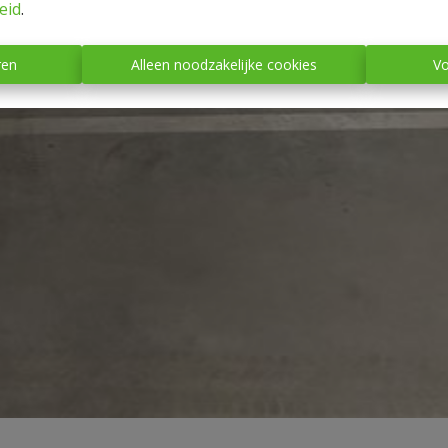
eid
.
ren
Alleen noodzakelijke cookies
Vo