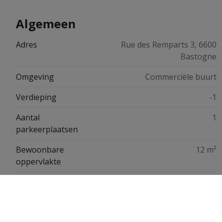
Algemeen
Adres
Rue des Remparts 3, 6600
Bastogne
Omgeving
Commerciële buurt
Verdieping
-1
Aantal
1
parkeerplaatsen
Bewoonbare
12 m²
oppervlakte
Financiële informatie