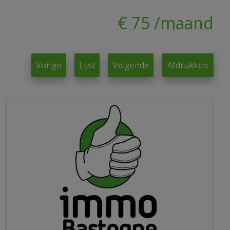
€ 75 /maand
Vorige
Lijst
Volgende
Afdrukken