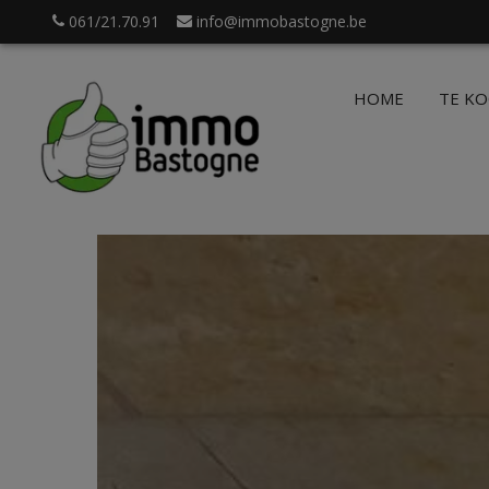
061/21.70.91
info@immobastogne.be
HOME
TE K
.be
Login