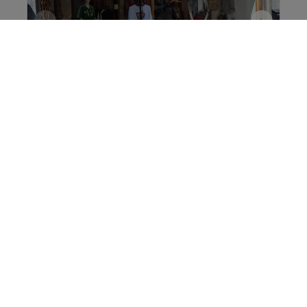
Handelsgelijkvloers
Rue du Sablon 71, 6600 Bastogne
|
Ref
: 
16100
€ 1.400 /maand