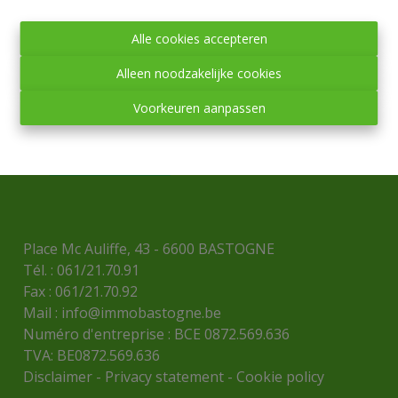
Alle cookies accepteren
Alleen noodzakelijke cookies
Voorkeuren aanpassen
Place Mc Auliffe, 43 - 6600 BASTOGNE
Tél. : 061/21.70.91
Fax : 061/21.70.92
Mail :
info@immobastogne.be
Numéro d'entreprise : BCE 0872.569.636
TVA: BE0872.569.636
Disclaimer
-
Privacy statement
-
Cookie policy