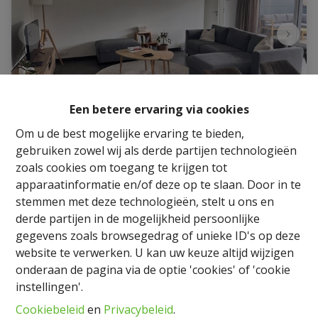
Een betere ervaring via cookies
Om u de best mogelijke ervaring te bieden,
Appartement
gebruiken zowel wij als derde partijen technologieën
zoals cookies om toegang te krijgen tot
apparaatinformatie en/of deze op te slaan. Door in te
Rue du Centre 39 5, 6640 Sibret
|
Ref
: 
16249
stemmen met deze technologieën, stelt u ons en
derde partijen in de mogelijkheid persoonlijke
€ 1.100 /maand
gegevens zoals browsegedrag of unieke ID's op deze
website te verwerken. U kan uw keuze altijd wijzigen
3
1
150 m²
onderaan de pagina via de optie 'cookies' of 'cookie
instellingen'.
Cookiebeleid
en
Privacybeleid
.