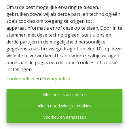
Om u de best mogelijke ervaring te bieden,
gebruiken zowel wij als derde partijen technologieën
zoals cookies om toegang te krijgen tot
apparaatinformatie en/of deze op te slaan. Door in te
Algemeen
stemmen met deze technologieën, stelt u ons en
derde partijen in de mogelijkheid persoonlijke
Adres
gegevens zoals browsegedrag of unieke ID's op deze
Chaussée d'Arlon 87, 6600 Bastogne
website te verwerken. U kan uw keuze altijd wijzigen
onderaan de pagina via de optie 'cookies' of 'cookie
Aantal verdiepingen
instellingen'.
3
Cookiebeleid
en
Privacybeleid
.
Aantal slaapkamers
Alle cookies accepteren
2
Alleen noodzakelijke cookies
Aantal badkamers
1
Voorkeuren aanpassen
Aantal toiletten