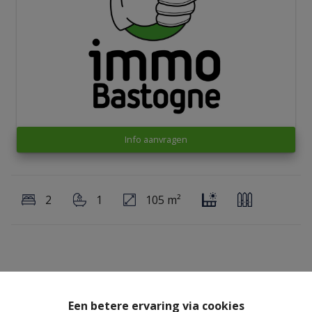
Info aanvragen
2
1
105 m²
Delen
Een betere ervaring via cookies