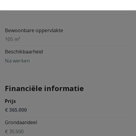
1
Bewoonbare oppervlakte
105 m²
Beschikbaarheid
Na werken
Financiële informatie
Prijs
€ 365.000
Grondaandeel
€ 35.500