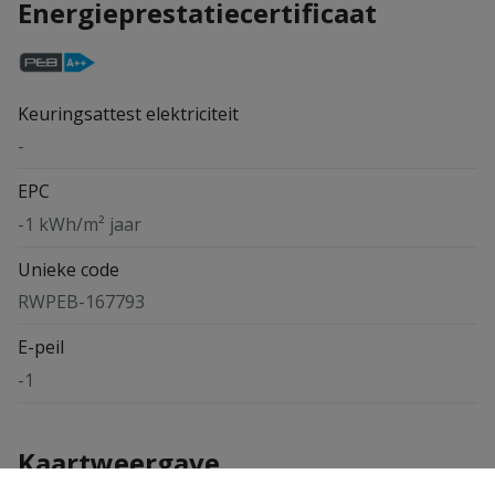
Energieprestatiecertificaat
Keuringsattest elektriciteit
-
EPC
-1 kWh/m² jaar
Unieke code
RWPEB-167793
E-peil
-1
Kaartweergave