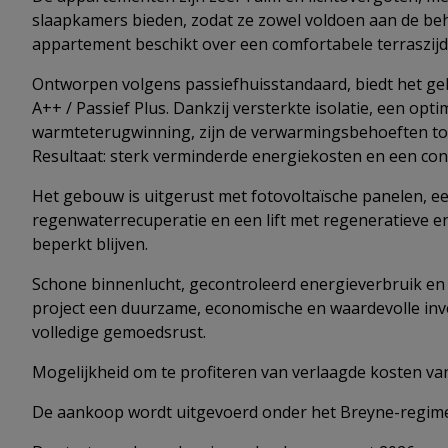
slaapkamers bieden, zodat ze zowel voldoen aan de beh
appartement beschikt over een comfortabele terraszijd
Ontworpen volgens passiefhuisstandaard, biedt het geb
A++ / Passief Plus. Dankzij versterkte isolatie, een opt
warmteterugwinning, zijn de verwarmingsbehoeften tot 
Resultaat: sterk verminderde energiekosten en een cons
Het gebouw is uitgerust met fotovoltaïsche panelen, e
regenwaterrecuperatie en een lift met regeneratieve 
beperkt blijven.
Schone binnenlucht, gecontroleerd energieverbruik en
project een duurzame, economische en waardevolle inve
volledige gemoedsrust.
Mogelijkheid om te profiteren van verlaagde kosten va
De aankoop wordt uitgevoerd onder het Breyne-regime, d