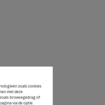
hnologieën zoals cookies
mmen met deze
s zoals browsegedrag of
pagina via de optie