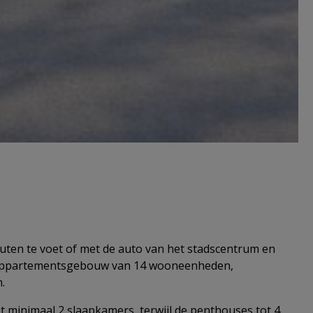
uten te voet of met de auto van het stadscentrum en
se appartementsgebouw van 14 wooneenheden,
.
t minimaal 2 slaapkamers, terwijl de penthouses tot 4