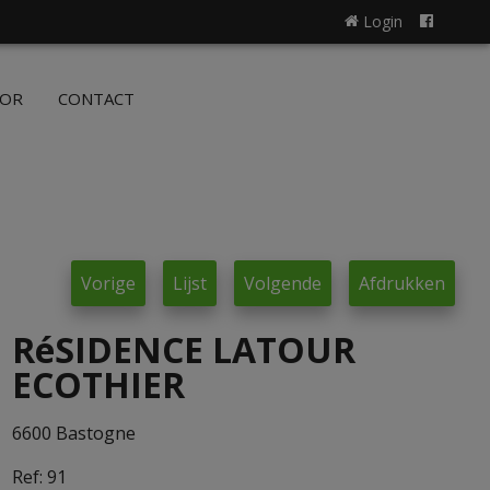
Login
NL
FR
OOR
CONTACT
Vorige
Lijst
Volgende
Afdrukken
RéSIDENCE LATOUR
ECOTHIER
6600 Bastogne
Ref:
91