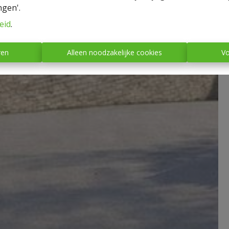
ngen'.
eid
.
ren
Alleen noodzakelijke cookies
Vo