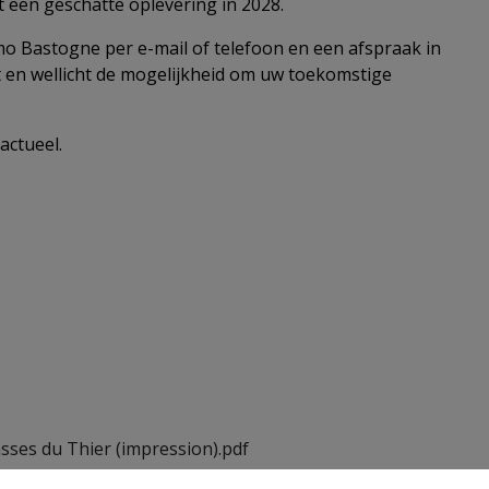
 een geschatte oplevering in 2028.
 Bastogne per e-mail of telefoon en een afspraak in
t en wellicht de mogelijkheid om uw toekomstige
actueel.
sses du Thier (impression).pdf