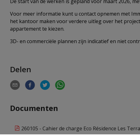
De start van de werken is gepland voor maart 2026, met
Voor meer informatie kunt u contact opnemen met Immo
het kantoor maken voor verdere uitleg over het projec
appartement te kiezen.
3D- en commerciële plannen zijn indicatief en niet contr
Delen
Documenten
260105 - Cahier de charge Eco Résidence Les Terra