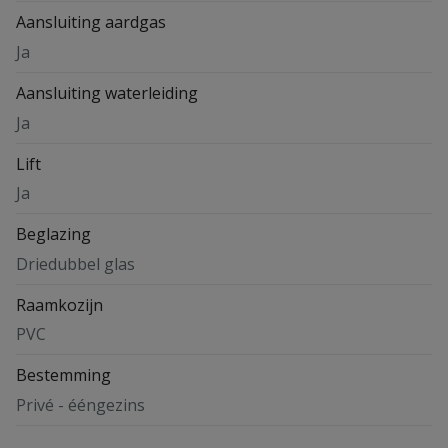
Aansluiting aardgas
Ja
Aansluiting waterleiding
Ja
Lift
Ja
Beglazing
Driedubbel glas
Raamkozijn
PVC
Bestemming
Privé - ééngezins