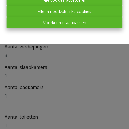
Alle cookies accepteren
Adres
Alleen noodzakelijke cookies
Avenue Philippart - chemin des Maies , 6600 Bastogne
Voorkeuren aanpassen
Verdieping
1
Aantal verdiepingen
3
Aantal slaapkamers
1
Aantal badkamers
1
Aantal toiletten
1