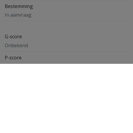
Bestemming
In aanvraag
G-score
Onbekend
P-score
Onbekend
Energieprestatiecertificaat
Keuringsattest elektriciteit