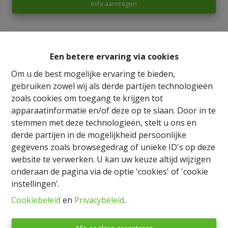
Info aanvragen
1
1
73.02 m²
73.02 m²
Een betere ervaring via cookies
Om u de best mogelijke ervaring te bieden,
gebruiken zowel wij als derde partijen technologieën
zoals cookies om toegang te krijgen tot
apparaatinformatie en/of deze op te slaan. Door in te
stemmen met deze technologieën, stelt u ons en
derde partijen in de mogelijkheid persoonlijke
Delen
gegevens zoals browsegedrag of unieke ID's op deze
website te verwerken. U kan uw keuze altijd wijzigen
onderaan de pagina via de optie 'cookies' of 'cookie
instellingen'.
Cookiebeleid
en
Privacybeleid
.
Algemeen