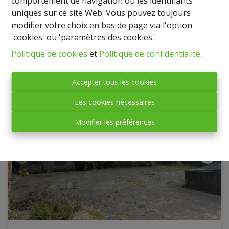
comportement de navigation ou les identifiants
uniques sur ce site Web. Vous pouvez toujours
€ 1.200.000
modifier votre choix en bas de page via l'option
'cookies' ou 'paramètres des cookies'.
24
9
9
Politique de cookies
et
Politique de confidentialité
.
Accepter tous les cookies
OPTION
Les cookies nécessaires
Modifier les préférences