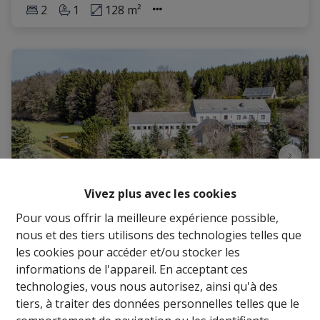
2
1
128 m²
Vivez plus avec les cookies
Pour vous offrir la meilleure expérience possible,
nous et des tiers utilisons des technologies telles que
les cookies pour accéder et/ou stocker les
informations de l'appareil. En acceptant ces
Immeuble de rapport - Commercial - Gîte -
technologies, vous nous autorisez, ainsi qu'à des
Hotel - restaurant - Salle de Banquets
tiers, à traiter des données personnelles telles que le
Remoiville 33, 6640 Vaux-Sur-Sûre
|
Ref
: 
15150