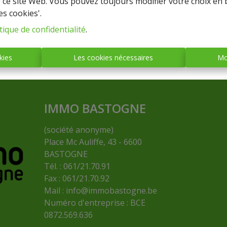
r ce site Web. Vous pouvez toujours modifier votre choix en 
es cookies'.
tique de confidentialité
.
kies
Les cookies nécessaires
Mo
IMMO BASTOGNE
(société anonyme)
Place Mc Auliffe, 43 - 6600
BASTOGNE
Tél. : 061/21.70.91
Fax : 061/21.70.92
Mail :
info@immobastogne.be
Numéro d'entreprise : BCE
0872.569.636