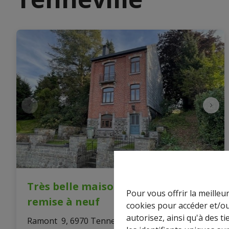
Très belle maison entièrement
Pour vous offrir la meilleu
remise à neuf
cookies pour accéder et/ou
autorisez, ainsi qu'à des 
Ramont  9, 6970 Tenneville
|
Ref
: 
15879