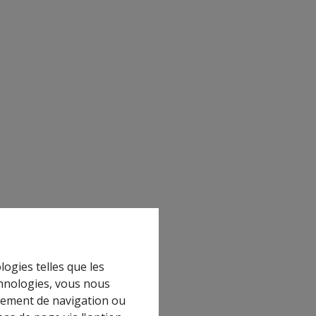
logies telles que les
chnologies, vous nous
rtement de navigation ou