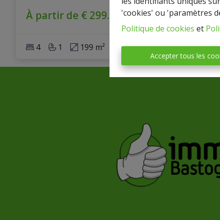
les identifiants uniques su
'cookies' ou 'paramètres d
À partir de € 299.000
Politique de cookies
et
Poli
4
1
199 m²
1230 m²
2
Accepter tous les coo