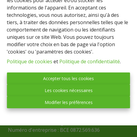
les cookies pour accéder et/ou stocker les
informations de l'appareil. En acceptant ces
technologies, vous nous autorisez, ainsi qu'à des
tiers, à traiter des données personnelles telles que le
comportement de navigation ou les identifiants
uniques sur ce site Web. Vous pouvez toujours
modifier votre choix en bas de page via l'option
'cookies' ou 'paramètres des cookies'.
Politique de cookies
et
Politique de confidentialité
.
Accepter tous les cookies
IMMO BASTOGNE
Les cookies nécessaires
(société anonyme)
Place Mc Auliffe, 43 - 6600 BASTOGNE
Modifier les préférences
Tél. : 061/21.70.91
Fax : 061/21.70.92
Mail :
info@immobastogne.be
Numéro d'entreprise : BCE 0872.569.636