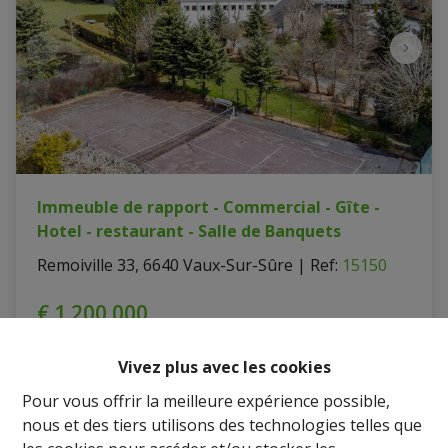
Immeuble de rapport - Commercial - Gîte -
Hotel - restaurant - Salle de Banquets
Remoiville 33, 6640 Vaux-Sur-Sûre
|
Ref
: 
15150
€ 1.200.000
Vivez plus avec les cookies
24
9
9
Pour vous offrir la meilleure expérience possible,
nous et des tiers utilisons des technologies telles que