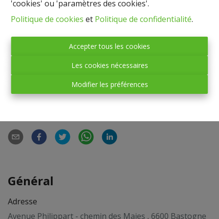
'cookies' ou 'paramètres des cookies'.
Loi Breyne.
Politique de cookies
et
Politique de confidentialité
.
Situé à l’angle de l’Avenue Philippart et du Chemin de
Maies, l’appartement se trouve à proximité des écoles,
Accepter tous les cookies
commerces, gare des bus et du Ravel.
Les cookies nécessaires
Modifier les préférences
Partager
Général
Adresse
Avenue Philippart - chemin des Maies , 6600 Bastogne