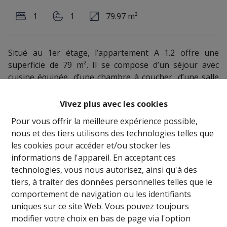
1
1
79.97 m²
Situé au 1er étage, l’appartement A 1.2 offre une
superficie de 79 m². Il se compose d’un séjour avec
cuisine équipée, d’une chambre à coucher, d’une salle
de douche, d’une buanderie, d’un WC séparé et d’un
hall d’entrée. Une terrasse-balcon de plus de 5 m²,
Vivez plus avec les cookies
orientée sud, complète le bien.
Pour vous offrir la meilleure expérience possible,
nous et des tiers utilisons des technologies telles que
L’appartement est classé énergétique A et dispose
les cookies pour accéder et/ou stocker les
d’une chaudière individuelle à condensation au gaz de
informations de l'appareil. En acceptant ces
ville. Il est équipé d’un chauffage par le sol, d’une
technologies, vous nous autorisez, ainsi qu'à des
ventilation double flux et de châssis triple vitrage avec
tiers, à traiter des données personnelles telles que le
protection solaire pour les baies exposées plein sud.
comportement de navigation ou les identifiants
uniques sur ce site Web. Vous pouvez toujours
Une cave et un parking intérieur privatif en sous-sol
modifier votre choix en bas de page via l'option
sont proposés en supplément. Vente sous régime TVA