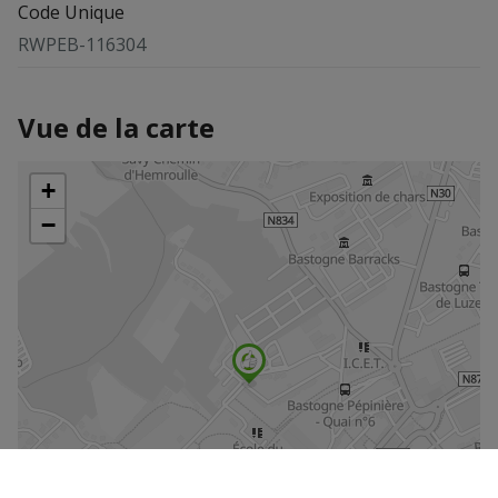
Code Unique
RWPEB-116304
Vue de la carte