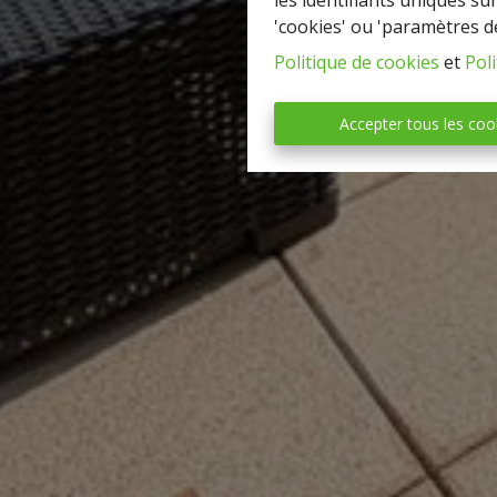
les identifiants uniques su
'cookies' ou 'paramètres d
Politique de cookies
et
Poli
Accepter tous les coo