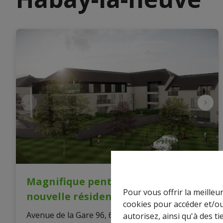
Magnifique penthouse dans une
Pour vous offrir la meilleu
nouvelle résidence
cookies pour accéder et/ou
Avenue de la Gare 96, 6720 Habay-La-Neuve
|
autorisez, ainsi qu'à des 