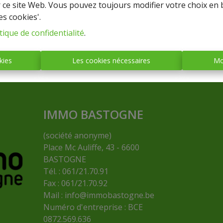
r ce site Web. Vous pouvez toujours modifier votre choix en 
es cookies'.
tique de confidentialité
.
kies
Les cookies nécessaires
Mo
IMMO BASTOGNE
(société anonyme)
Place Mc Auliffe, 43 - 6600
BASTOGNE
Tél. : 061/21.70.91
Fax : 061/21.70.92
Mail :
info@immobastogne.be
Numéro d'entreprise : BCE
0872.569.636