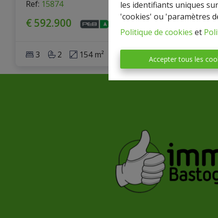
Ref
: 
15874
les identifiants uniques su
'cookies' ou 'paramètres d
€ 592.900
Politique de cookies
et
Poli
3
2
154 m²
Accepter tous les coo