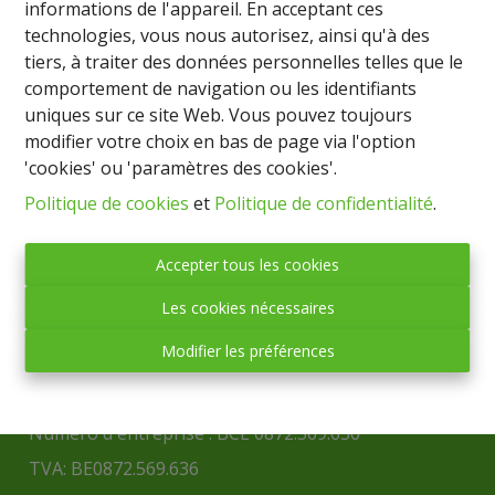
informations de l'appareil. En acceptant ces
technologies, vous nous autorisez, ainsi qu'à des
tiers, à traiter des données personnelles telles que le
comportement de navigation ou les identifiants
uniques sur ce site Web. Vous pouvez toujours
modifier votre choix en bas de page via l'option
'cookies' ou 'paramètres des cookies'.
Politique de cookies
et
Politique de confidentialité
.
IMMO BASTOGNE
Accepter tous les cookies
(société anonyme)
Les cookies nécessaires
Place Mc Auliffe, 43 - 6600 BASTOGNE
Modifier les préférences
Tél. : 061/21.70.91
Fax : 061/21.70.92
Mail :
info@immobastogne.be
Numéro d'entreprise : BCE 0872.569.636
TVA: BE0872.569.636