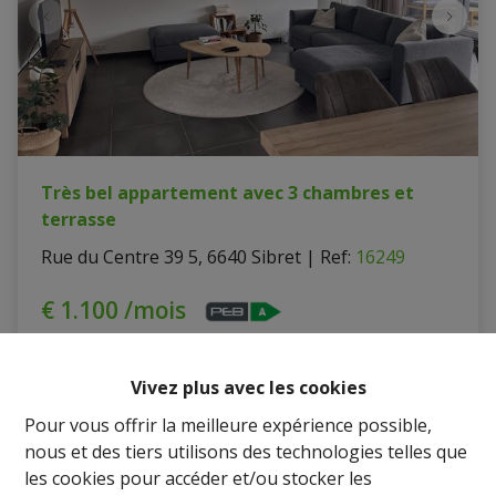
Très bel appartement avec 3 chambres et
terrasse
Rue du Centre 39 5, 6640 Sibret
|
Ref
: 
16249
€ 1.100 /mois
3
1
150 m²
Vivez plus avec les cookies
Pour vous offrir la meilleure expérience possible,
nous et des tiers utilisons des technologies telles que
les cookies pour accéder et/ou stocker les