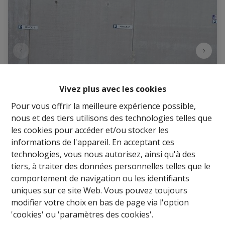
Vivez plus avec les cookies
Pour vous offrir la meilleure expérience possible,
nous et des tiers utilisons des technologies telles que
les cookies pour accéder et/ou stocker les
Parking / Garage
informations de l'appareil. En acceptant ces
technologies, vous nous autorisez, ainsi qu'à des
Rue de la Chapelle  25, 6600 Bastogne
|
tiers, à traiter des données personnelles telles que le
Ref
: 
15377
comportement de navigation ou les identifiants
€ 40 /mois
uniques sur ce site Web. Vous pouvez toujours
modifier votre choix en bas de page via l'option
'cookies' ou 'paramètres des cookies'.
1