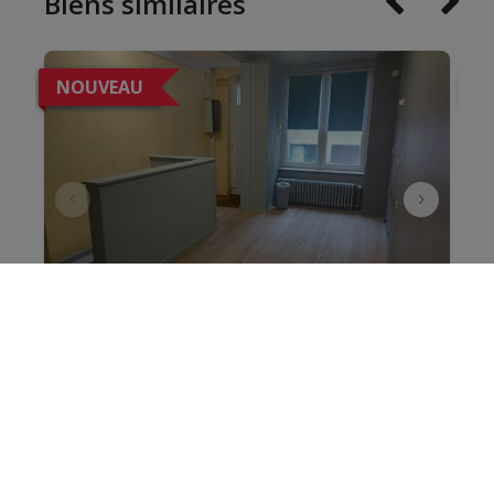
Biens similaires
NOUVEAU
N
Studio
Rue du Vivier 180 A, 6600 Bastogne
|
Ref
: 
16291
€ 600 /mois