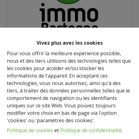
Vivez plus avec les cookies
Demande d'informations
Pour vous offrir la meilleure expérience possible,
nous et des tiers utilisons des technologies telles que
les cookies pour accéder et/ou stocker les
informations de l'appareil. En acceptant ces
Surface commerciale de 60 m² environ, avec pièce
technologies, vous nous autorisez, ainsi qu'à des
arrière, bureau et toilette. Loyer de 1500,-euros par
tiers, à traiter des données personnelles telles que le
mois hors charge.
comportement de navigation ou les identifiants
Très belle situation au centre de la rue commerçante
uniques sur ce site Web. Vous pouvez toujours
de Bastogne. LIbre d'occupation.
modifier votre choix en bas de page via l'option
Surface pouvant également convenir pour une
'cookies' ou 'paramètres des cookies'.
profession libérale : bureau - comptable - banque -
Politique de cookies
et
Politique de confidentialité
.
cabinet médical, etc.