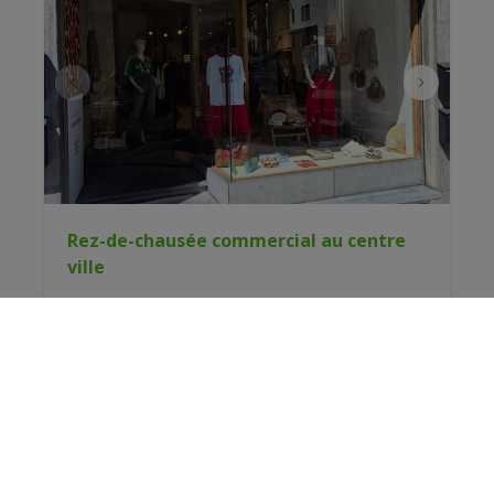
Rez-de-chausée commercial au centre
ville
Rue du Sablon 71, 6600 Bastogne
|
Ref
: 
16100
€ 1.400 /mois