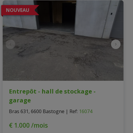
NOUVEAU
Entrepôt - hall de stockage -
garage
Bras 631, 6600 Bastogne
|
Ref
: 
16074
€ 1.000 /mois