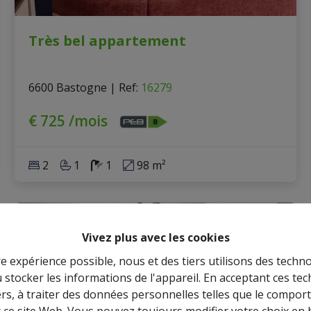
Très bel appartement
6600 Bastogne
|
Ref
: 
16279
€ 725 /mois
2
1
1
98 m²
Vivez plus avec les cookies
re expérience possible, nous et des tiers utilisons des techno
 stocker les informations de l'appareil. En acceptant ces te
tiers, à traiter des données personnelles telles que le compo