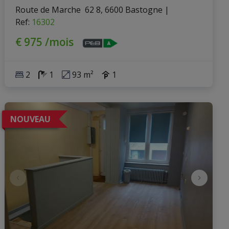
Route de Marche  62 8, 6600 Bastogne
|
Ref
: 
16302
€ 975 /mois
2
1
93 m²
1
NOUVEAU