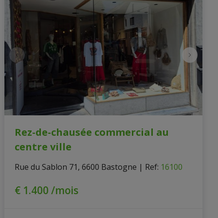
Rez-de-chausée commercial au
centre ville
Rue du Sablon 71, 6600 Bastogne
|
Ref
: 
16100
€ 1.400 /mois