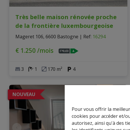
Très belle maison rénovée proche
de la frontière luxembourgeoise
Mageret 106, 6600 Bastogne
|
Ref
: 
16294
€ 1.250 /mois
3
1
170 m²
4
NOUVEAU
Pour vous offrir la meilleu
cookies pour accéder et/ou
autorisez, ainsi qu'à des 