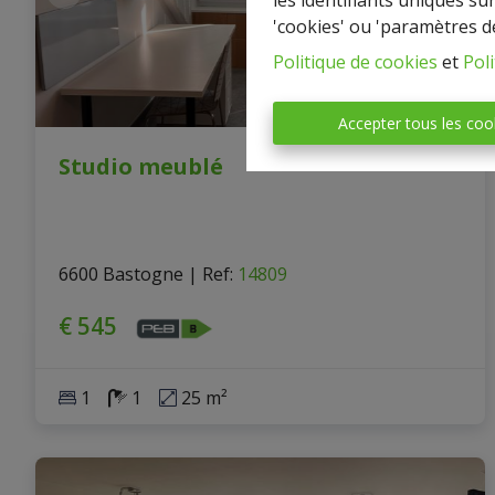
les identifiants uniques su
'cookies' ou 'paramètres d
Politique de cookies
et
Poli
Accepter tous les coo
Studio meublé
6600 Bastogne
|
Ref
: 
14809
€ 545
1
1
25 m²