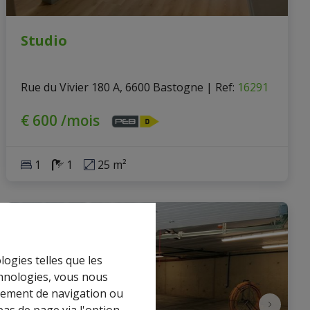
Studio
Rue du Vivier 180 A, 6600 Bastogne
|
Ref
: 
16291
€ 600 /mois
1
1
25 m²
logies telles que les
chnologies, vous nous
rtement de navigation ou