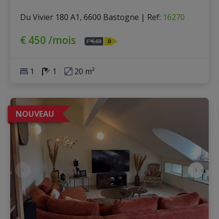
Du Vivier 180 A1, 6600 Bastogne
|
Ref
: 
16270
€ 450 /mois
1
1
20 m²
NOUVEAU