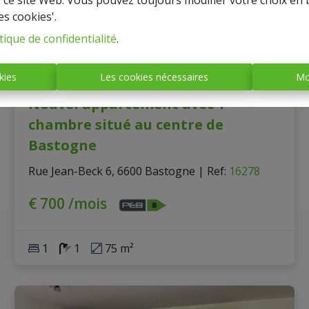
r ce site Web. Vous pouvez toujours modifier votre choix en 
es cookies'.
tique de confidentialité
.
kies
Les cookies nécessaires
Mo
Nouvel appartement avec 1
chambre situé au centre de
Bastogne
Rue Jean-Beck 6, 6600 Bastogne
|
Ref
: 
16278
€ 700 /mois
1
1
75 m²