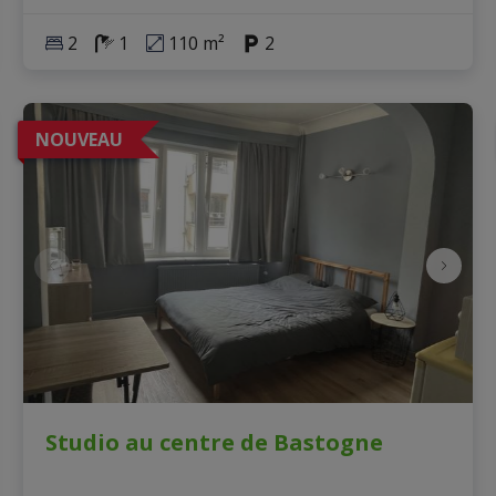
2
1
110 m²
2
NOUVEAU
Studio au centre de Bastogne