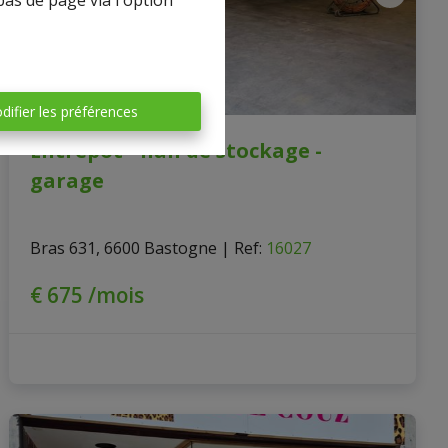
bas de page via l'option
difier les préférences
Entrepôt - hall de stockage -
garage
Bras 631, 6600 Bastogne
|
Ref
: 
16027
€ 675 /mois