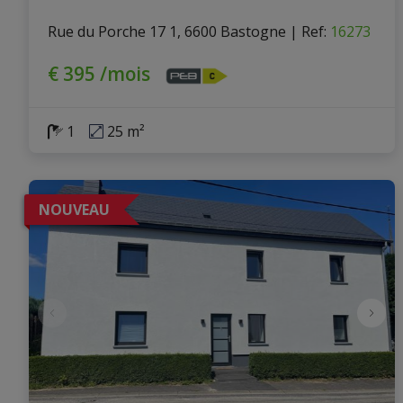
Rue du Porche 17 1, 6600 Bastogne
|
Ref
: 
16273
€ 395 /mois
1
25 m²
NOUVEAU