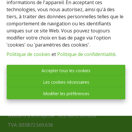
informations de l'appareil. En acceptant ces
technologies, vous nous autorisez, ainsi qu'à des
tiers, à traiter des données personnelles telles que le
comportement de navigation ou les identifiants
uniques sur ce site Web. Vous pouvez toujours
modifier votre choix en bas de page via l'option
'cookies' ou 'paramètres des cookies'.
Politique de cookies
et
Politique de confidentialité
.
IMMO BASTOGNE
Accepter tous les cookies
(société anonyme)
Les cookies nécessaires
Place Mc Auliffe, 43 - 6600 BASTOGNE
Modifier les préférences
Tél. : 061/21.70.91
Fax : 061/21.70.92
Mail :
info@immobastogne.be
Numéro d'entreprise : BCE 0872.569.636
TVA: BE0872.569.636