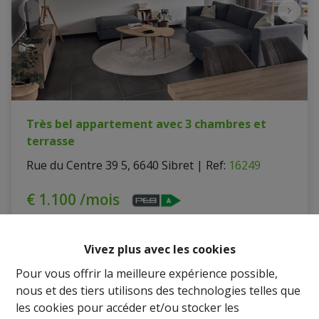
Très bel appartement avec 3 chambres et
terrasse
Rue du Centre 39 5, 6640 Sibret
|
Ref
: 
16249
€ 1.100 /mois
3
1
150 m²
Vivez plus avec les cookies
Pour vous offrir la meilleure expérience possible,
nous et des tiers utilisons des technologies telles que
les cookies pour accéder et/ou stocker les