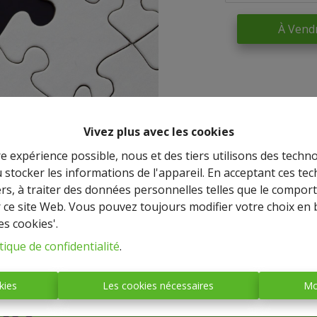
À Vend
Vivez plus avec les cookies
re expérience possible, nous et des tiers utilisons des techno
 stocker les informations de l'appareil. En acceptant ces te
tiers, à traiter des données personnelles telles que le compo
r ce site Web. Vous pouvez toujours modifier votre choix en 
es cookies'.
IMMO BASTOGNE
tique de confidentialité
.
(société anonyme)
kies
Les cookies nécessaires
Mo
Place Mc Auliffe, 43 - 6600
BASTOGNE