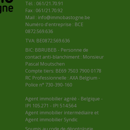
Tél. : 061/21.70.91
Fax : 061/21.70.92
Mail :
info@immobastogne.be
Numéro d'entreprise : BCE
0872.569.636
TVA: BE0872.569.636
BIC: BBRUBEB - Personne de
contact anti-blanchiment : Monsieur
Pascal Moutschen
Compte tiers: BE69 7503 7900 0178
RC Professionnelle : AXA Belgium -
Police n° 730-390-160
Agent immobilier agréé - Belgique -
IPI 105.271 - IPI 514.564
Agent immobilier intermédiaire et
Agent immobilier Syndic
Soumis au
code de déontologie