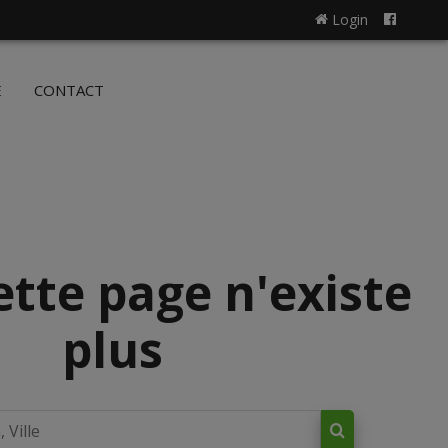
Login
NL
FR
E
CONTACT
ette page n'existe
plus