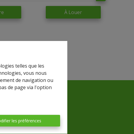
re
À Louer
logies telles que les
chnologies, vous nous
rtement de navigation ou
bas de page via l'option
difier les préférences