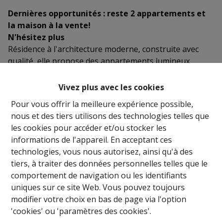
Dernières opportunités : reste 2 appartements et
la maison à la vente!
N'hésitez plus
Résidence à l'architecture moderne, construite avec
qualité, elle propose des appartements lumineux,
tous avec terrasse.
Jardin commun.
Vivez plus avec les cookies
Appartements 1 -2 ou 3 chambres, tous avec terrasse.
Pour vous offrir la meilleure expérience possible,
Cave et parking intérieur privatif.
nous et des tiers utilisons des technologies telles que
Vente sous la loi Breyne (régime TVA), appartement
les cookies pour accéder et/ou stocker les
terminé avec cuisine équipée et salle de bains équipée
informations de l'appareil. En acceptant ces
Très belle situation, au calme et au centre ville de
technologies, vous nous autorisez, ainsi qu'à des
Bastogne. Proche des commerces, écoles, ravel, gare
tiers, à traiter des données personnelles telles que le
des bus.
comportement de navigation ou les identifiants
uniques sur ce site Web. Vous pouvez toujours
modifier votre choix en bas de page via l'option
'cookies' ou 'paramètres des cookies'.