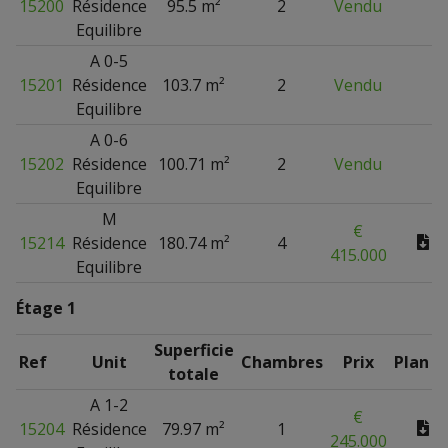
15200
Résidence
95.5 m²
2
Vendu
Equilibre
A 0-5
15201
Résidence
103.7 m²
2
Vendu
Equilibre
A 0-6
15202
Résidence
100.71 m²
2
Vendu
Equilibre
M
€
15214
Résidence
180.74 m²
4
415.000
Equilibre
Étage 1
Superficie
Ref
Unit
Chambres
Prix
Plan
totale
A 1-2
€
15204
Résidence
79.97 m²
1
245.000